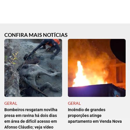
CONFIRA MAIS NOTÍCIAS
GERAL
GERAL
Bombeiros resgatam novilha
Incêndio de grandes
presa em ravina há dois dias
proporções atinge
em área de difícil acesso em
apartamento em Venda Nova
Afonso Cláudio; veja vídeo