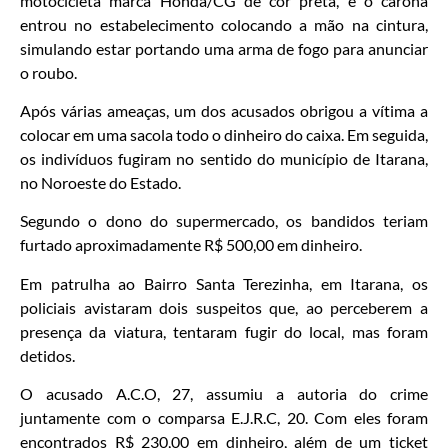
motocicleta marca Honda/CG de cor preta, e o carona
entrou no estabelecimento colocando a mão na cintura,
simulando estar portando uma arma de fogo para anunciar
o roubo.
Após várias ameaças, um dos acusados obrigou a vítima a
colocar em uma sacola todo o dinheiro do caixa. Em seguida,
os indivíduos fugiram no sentido do município de Itarana,
no Noroeste do Estado.
Segundo o dono do supermercado, os bandidos teriam
furtado aproximadamente R$ 500,00 em dinheiro.
Em patrulha ao Bairro Santa Terezinha, em Itarana, os
policiais avistaram dois suspeitos que, ao perceberem a
presença da viatura, tentaram fugir do local, mas foram
detidos.
O acusado A.C.O, 27, assumiu a autoria do crime
juntamente com o comparsa E.J.R.C, 20. Com eles foram
encontrados R$ 230,00 em dinheiro, além de um ticket