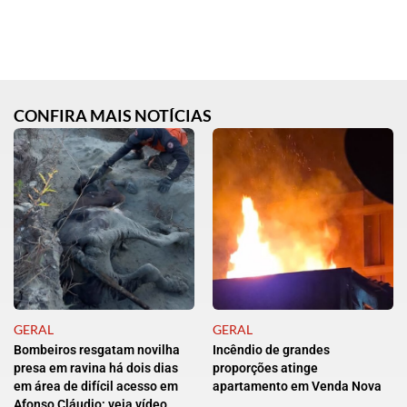
CONFIRA MAIS NOTÍCIAS
GERAL
GERAL
Bombeiros resgatam novilha
Incêndio de grandes
presa em ravina há dois dias
proporções atinge
em área de difícil acesso em
apartamento em Venda Nova
Afonso Cláudio; veja vídeo