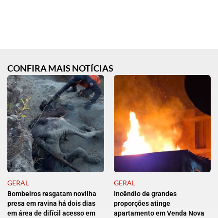
CONFIRA MAIS NOTÍCIAS
GERAL
GERAL
Bombeiros resgatam novilha
Incêndio de grandes
presa em ravina há dois dias
proporções atinge
em área de difícil acesso em
apartamento em Venda Nova