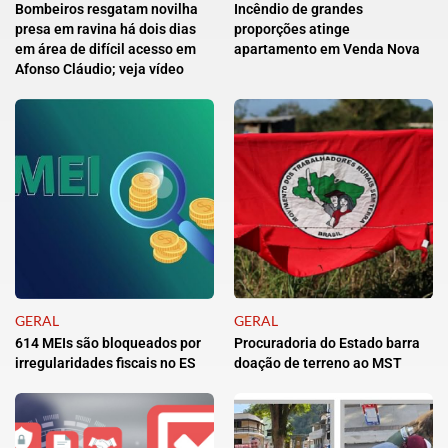
Bombeiros resgatam novilha
Incêndio de grandes
presa em ravina há dois dias
proporções atinge
em área de difícil acesso em
apartamento em Venda Nova
Afonso Cláudio; veja vídeo
GERAL
GERAL
614 MEIs são bloqueados por
Procuradoria do Estado barra
irregularidades fiscais no ES
doação de terreno ao MST