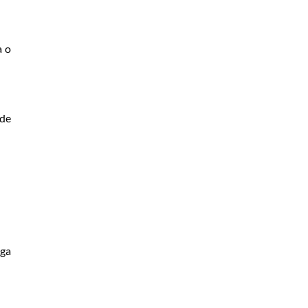
a o
 de
iga