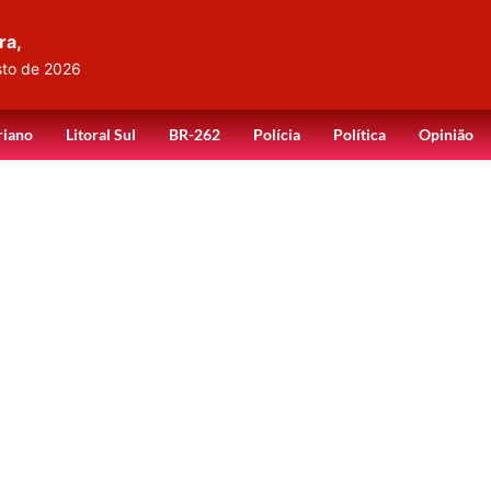
ra,
sto de 2026
riano
Litoral Sul
BR-262
Polícia
Política
Opinião