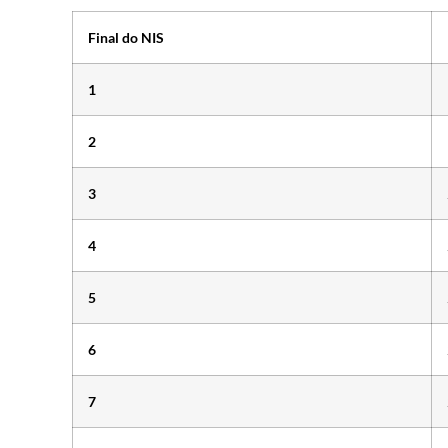
Final do NIS
1
2
3
4
5
6
7