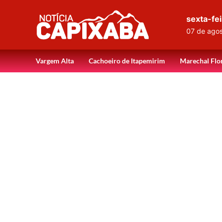
sexta-fei
07 de ago
Vargem Alta
Cachoeiro de Itapemirim
Marechal Flo