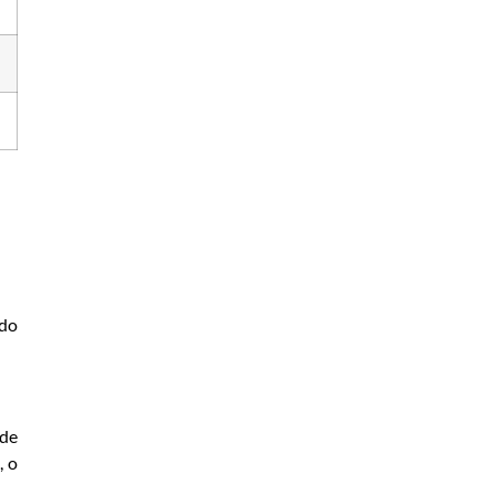
 do
 de
, o