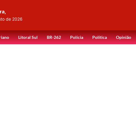
ra,
sto de 2026
riano
Litoral Sul
BR-262
Polícia
Política
Opinião