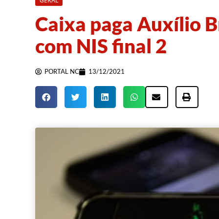
GERAL
Caixa paga Auxílio B
com NIS final 2
PORTAL NC
13/12/2021