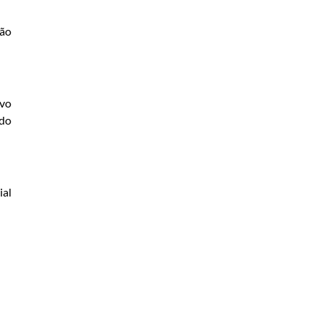
ção
vo
 do
ial