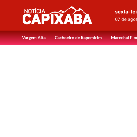
sexta-fei
07 de ago
Vargem Alta
Cachoeiro de Itapemirim
Marechal Flo