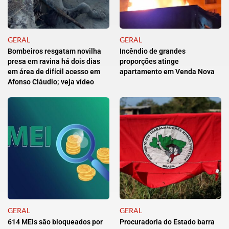
GERAL
GERAL
Bombeiros resgatam novilha
Incêndio de grandes
presa em ravina há dois dias
proporções atinge
em área de difícil acesso em
apartamento em Venda Nova
Afonso Cláudio; veja vídeo
GERAL
GERAL
614 MEIs são bloqueados por
Procuradoria do Estado barra