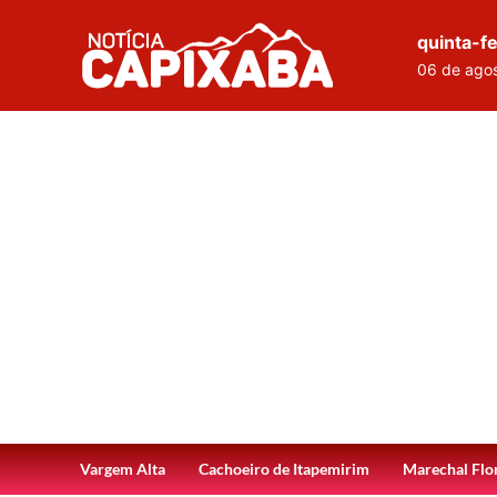
quinta-fe
06 de ago
Vargem Alta
Cachoeiro de Itapemirim
Marechal Flo