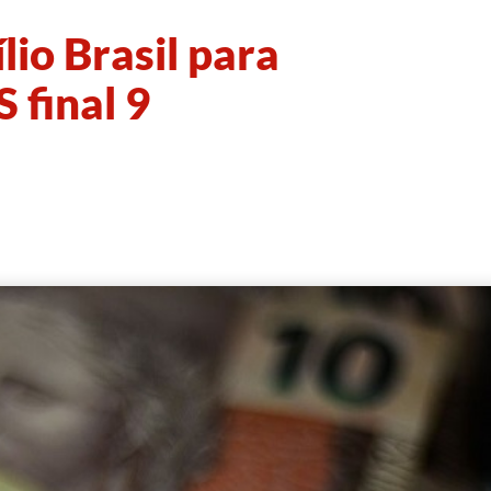
lio Brasil para
 final 9