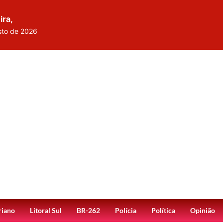
ira,
sto de 2026
riano
Litoral Sul
BR-262
Polícia
Política
Opinião