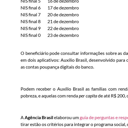
NIS final 5 16 de dezembro
NIS final 6 17 de dezembro
NIS final 7 20 de dezembro
NIS final 8 21 de dezembro
NIS final 9 22 de dezembro
NIS final 0 23 de dezembro
O beneficiário pode consultar informações sobre as da
em dois aplicativos: Auxílio Brasil, desenvolvido para
as contas poupança digitais do banco.
Podem receber o Auxílio Brasil as famílias com ren
pobreza, e aquelas com renda
per capita
de até R$ 200,
A
Agência Brasil
elaborou um
guia de perguntas e resp
tirar estão os critérios para integrar o programa social