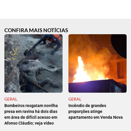
CONFIRA MAIS NOTÍCIAS
GERAL
GERAL
Bombeiros resgatam novilha
Incêndio de grandes
presa em ravina há dois dias
proporções atinge
em área de difícil acesso em
apartamento em Venda Nova
Afonso Cláudio; veja vídeo