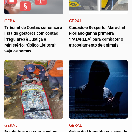
GERAL
GERAL
Tribunal de Contas comunica a
Cuidado e Respeito: Marechal
lista de gestores com contas
Floriano ganha primeira
irregulares à Justiça e
“PATARELA” para combater o
Ministério Público Eleitoral;
atropelamento de animais
veja os nomes
GERAL
GERAL
Bombeiros resgatam mulher
Golpe do Limpa Nome esconde