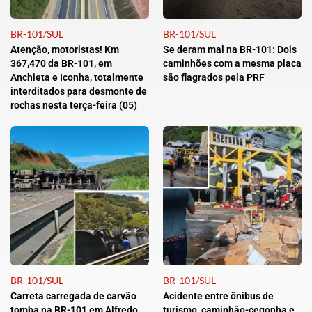
BR-101/SUL
BR-101/SUL
Atenção, motoristas! Km
Se deram mal na BR-101: Dois
367,470 da BR-101, em
caminhões com a mesma placa
Anchieta e Iconha, totalmente
são flagrados pela PRF
interditados para desmonte de
rochas nesta terça-feira (05)
BR-101/SUL
BR-101/SUL
Carreta carregada de carvão
Acidente entre ônibus de
tomba na BR-101 em Alfredo
turismo, caminhão-cegonha e