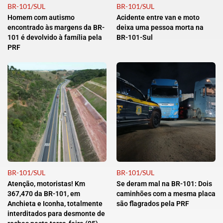
BR-101/SUL
BR-101/SUL
Homem com autismo
Acidente entre van e moto
encontrado às margens da BR-
deixa uma pessoa morta na
101 é devolvido à família pela
BR-101-Sul
PRF
BR-101/SUL
BR-101/SUL
Atenção, motoristas! Km
Se deram mal na BR-101: Dois
367,470 da BR-101, em
caminhões com a mesma placa
Anchieta e Iconha, totalmente
são flagrados pela PRF
interditados para desmonte de