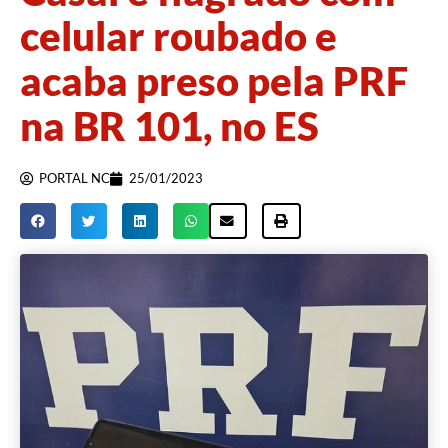
celular roubado e
acaba preso pela PRF
na BR 101, no ES
PORTAL NC
25/01/2023