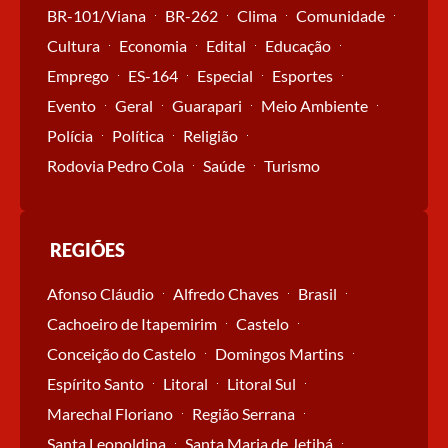
BR-101/Viana
BR-262
Clima
Comunidade
Cultura
Economia
Edital
Educação
Emprego
ES-164
Especial
Esportes
Evento
Geral
Guarapari
Meio Ambiente
Polícia
Política
Religião
Rodovia Pedro Cola
Saúde
Turismo
REGIÕES
Afonso Cláudio
Alfredo Chaves
Brasil
Cachoeiro de Itapemirim
Castelo
Conceição do Castelo
Domingos Martins
Espírito Santo
Litoral
Litoral Sul
Marechal Floriano
Região Serrana
Santa Leopoldina
Santa Maria de Jetibá