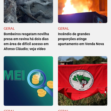
GERAL
GERAL
Bombeiros resgatam novilha
Incêndio de grandes
presa em ravina há dois dias
proporções atinge
em área de difícil acesso em
apartamento em Venda Nova
Afonso Cláudio; veja vídeo