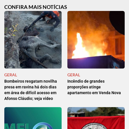
CONFIRA MAIS NOTÍCIAS
GERAL
GERAL
Bombeiros resgatam novilha
Incêndio de grandes
presa em ravina há dois dias
proporções atinge
em área de difícil acesso em
apartamento em Venda Nova
Afonso Cláudio; veja vídeo