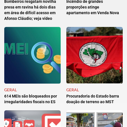
Bombeiros resgatam novilha
Incêndio de grandes
presa em ravina há dois dias
proporções atinge
em área de difícil acesso em
apartamento em Venda Nova
Afonso Cláudio; veja vídeo
GERAL
GERAL
614 MEIs são bloqueados por
Procuradoria do Estado barra
irregularidades fiscais no ES
doação de terreno ao MST