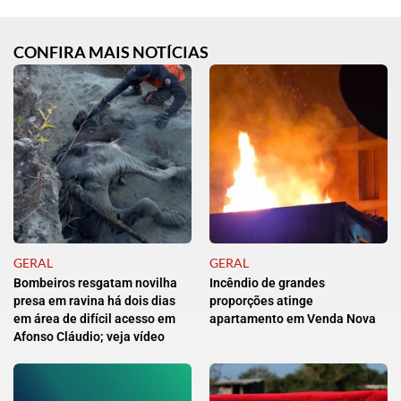
CONFIRA MAIS NOTÍCIAS
GERAL
GERAL
Bombeiros resgatam novilha
Incêndio de grandes
presa em ravina há dois dias
proporções atinge
em área de difícil acesso em
apartamento em Venda Nova
Afonso Cláudio; veja vídeo