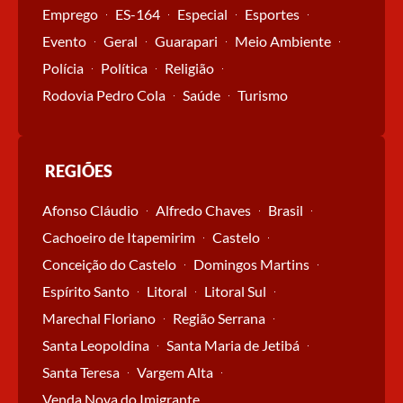
Emprego
ES-164
Especial
Esportes
Evento
Geral
Guarapari
Meio Ambiente
Polícia
Política
Religião
Rodovia Pedro Cola
Saúde
Turismo
REGIÕES
Afonso Cláudio
Alfredo Chaves
Brasil
Cachoeiro de Itapemirim
Castelo
Conceição do Castelo
Domingos Martins
Espírito Santo
Litoral
Litoral Sul
Marechal Floriano
Região Serrana
Santa Leopoldina
Santa Maria de Jetibá
Santa Teresa
Vargem Alta
Venda Nova do Imigrante