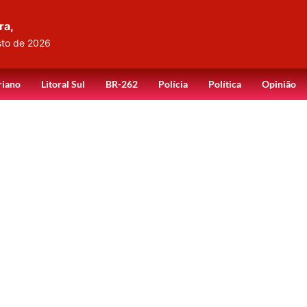
ra,
sto de 2026
riano
Litoral Sul
BR-262
Polícia
Política
Opinião