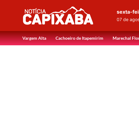
sexta-fei
07 de ago
Vargem Alta
Cachoeiro de Itapemirim
Marechal Flo