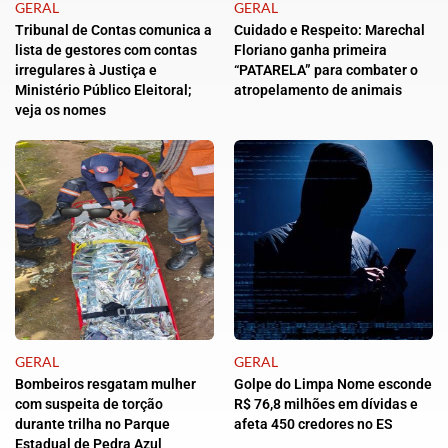
GERAL
GERAL
Tribunal de Contas comunica a
Cuidado e Respeito: Marechal
lista de gestores com contas
Floriano ganha primeira
irregulares à Justiça e
“PATARELA” para combater o
Ministério Público Eleitoral;
atropelamento de animais
veja os nomes
GERAL
GERAL
Bombeiros resgatam mulher
Golpe do Limpa Nome esconde
com suspeita de torção
R$ 76,8 milhões em dívidas e
durante trilha no Parque
afeta 450 credores no ES
Estadual de Pedra Azul