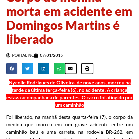
morta em acidente em
Domingos Martins é
liberado
PORTAL NC
07/01/2015
Nycolle Rodrigues de Oliveira, de nove anos, morreu na
tarde da última terça-feira (6), no acidente. A criança
estava acompanhada de parentes. O carro foi atingido por
um caminhão
Foi liberado, na manhã desta quarta-feira (7), o corpo da
menina que morreu em um grave acidente entre um
caminhão baú e uma carreta, na rodovia BR-262, em