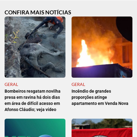
CONFIRA MAIS NOTÍCIAS
GERAL
GERAL
Bombeiros resgatam novilha
Incêndio de grandes
presa em ravina há dois dias
proporções atinge
em área de difícil acesso em
apartamento em Venda Nova
Afonso Cláudio; veja vídeo