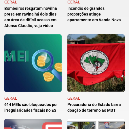
GERAL
GERAL
Bombeiros resgatam novilha
Incêndio de grandes
presa em ravina há dois dias
proporções atinge
em área de difícil acesso em
apartamento em Venda Nova
Afonso Cláudio; veja vídeo
GERAL
GERAL
614 MEIs são bloqueados por
Procuradoria do Estado barra
irregularidades fiscais no ES
doação de terreno ao MST