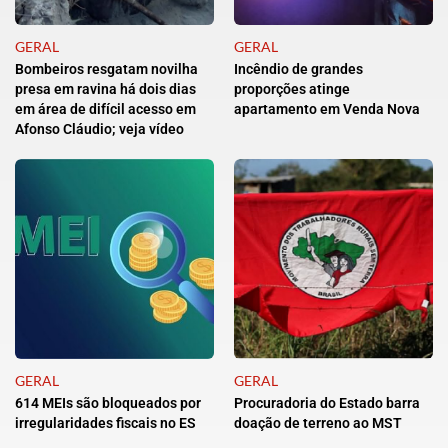
GERAL
GERAL
Bombeiros resgatam novilha
Incêndio de grandes
presa em ravina há dois dias
proporções atinge
em área de difícil acesso em
apartamento em Venda Nova
Afonso Cláudio; veja vídeo
GERAL
GERAL
614 MEIs são bloqueados por
Procuradoria do Estado barra
irregularidades fiscais no ES
doação de terreno ao MST