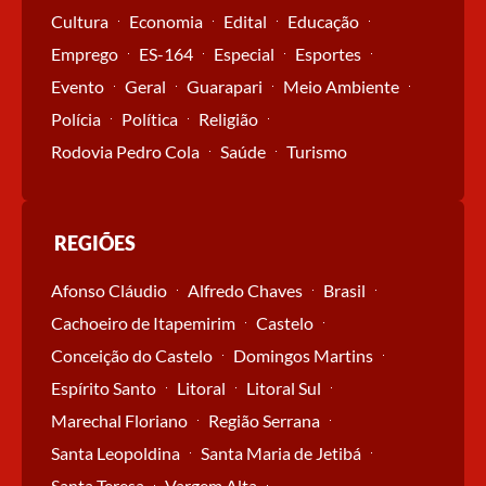
Cultura
Economia
Edital
Educação
Emprego
ES-164
Especial
Esportes
Evento
Geral
Guarapari
Meio Ambiente
Polícia
Política
Religião
Rodovia Pedro Cola
Saúde
Turismo
REGIÕES
Afonso Cláudio
Alfredo Chaves
Brasil
Cachoeiro de Itapemirim
Castelo
Conceição do Castelo
Domingos Martins
Espírito Santo
Litoral
Litoral Sul
Marechal Floriano
Região Serrana
Santa Leopoldina
Santa Maria de Jetibá
Santa Teresa
Vargem Alta