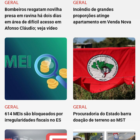
GERAL
GERAL
Bombeiros resgatam novilha
Incêndio de grandes
presa em ravina há dois dias
proporções atinge
em área de difícil acesso em
apartamento em Venda Nova
Afonso Cláudio; veja vídeo
GERAL
GERAL
614 MEIs são bloqueados por
Procuradoria do Estado barra
irregularidades fiscais no ES
doação de terreno ao MST