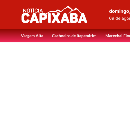
domingo
09 de ago
Vargem Alta
Cachoeiro de Itapemirim
Marechal Flo