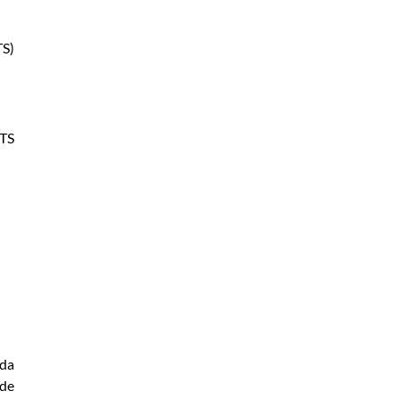
TS)
GTS
 da
 de