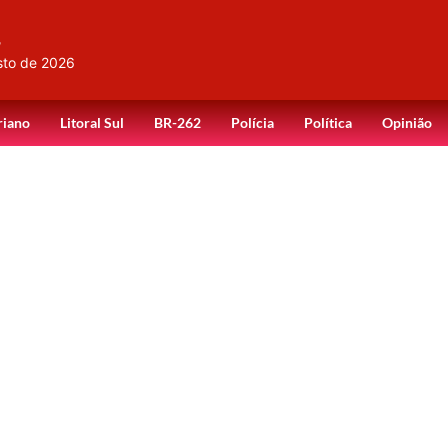
,
sto de 2026
riano
Litoral Sul
BR-262
Polícia
Política
Opinião