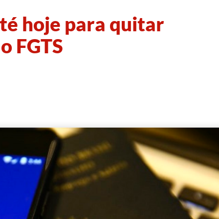
é hoje para quitar
do FGTS