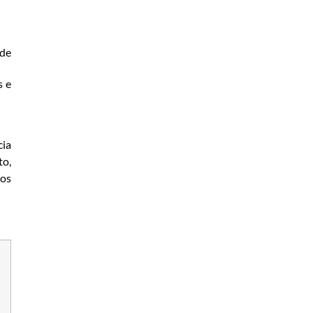
 de
s e
cia
to,
dos