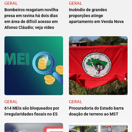
GERAL
GERAL
Bombeiros resgatam novilha
Incêndio de grandes
presa em ravina há dois dias
proporções atinge
em área de difícil acesso em
apartamento em Venda Nova
Afonso Cláudio; veja vídeo
GERAL
GERAL
614 MEIs são bloqueados por
Procuradoria do Estado barra
irregularidades fiscais no ES
doação de terreno ao MST