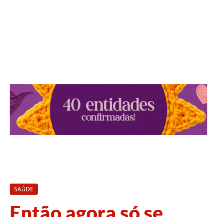
SAÚDE
Então agora só se