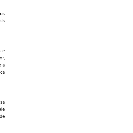
 os
ais
a e
or,
e a
aca
usa
ale
 de