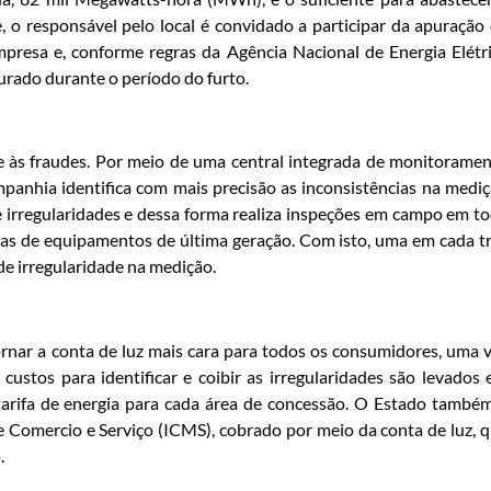
, o responsável pelo local é convidado a participar da apuração
empresa e, conforme regras da Agência Nacional de Energia Elétr
turado durante o período do furto.
te às fraudes. Por meio de uma central integrada de monitorame
panhia identifica com mais precisão as inconsistências na medi
e irregularidades e dessa forma realiza inspeções em campo em t
das de equipamentos de última geração. Com isto, uma em cada t
 de irregularidade na medição.
tornar a conta de luz mais cara para todos os consumidores, uma 
custos para identificar e coibir as irregularidades são levados
 tarifa de energia para cada área de concessão. O Estado també
e Comercio e Serviço (ICMS), cobrado por meio da conta de luz, 
o.