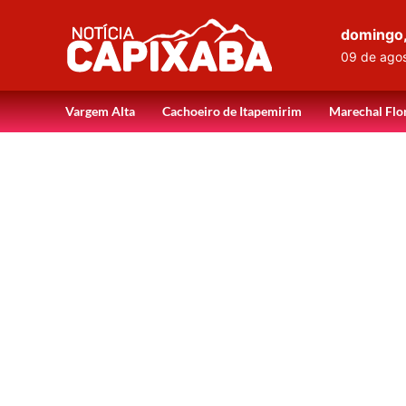
domingo
09 de ago
Vargem Alta
Cachoeiro de Itapemirim
Marechal Flo