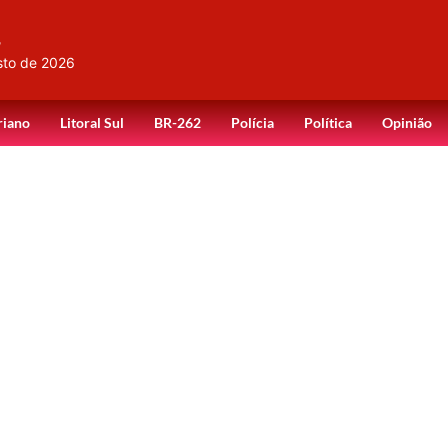
,
sto de 2026
riano
Litoral Sul
BR-262
Polícia
Política
Opinião