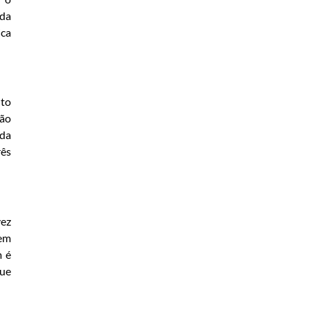
 da
ica
nto
ção
oda
rês
vez
 em
m é
que