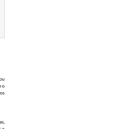
uou
m o
zos
as,
r o