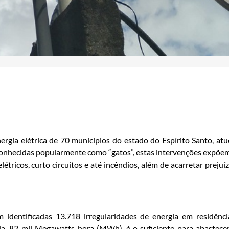
ergia elétrica de 70 municípios do estado do Espírito Santo, at
 Conhecidas popularmente como “gatos”, estas intervenções expõe
létricos, curto circuitos e até incêndios, além de acarretar prejuí
m identificadas 13.718 irregularidades de energia em residênci
ada, 82 mil Megawatts-hora (MWh), é o suficiente para abastece