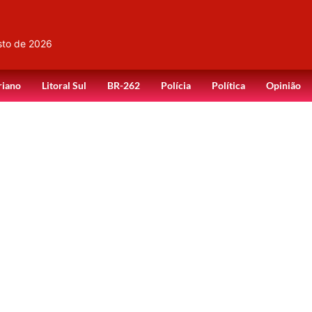
sto de 2026
riano
Litoral Sul
BR-262
Polícia
Política
Opinião