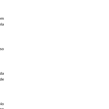
 em
ela
sso
 da
ade
 No