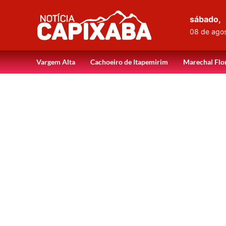
sábado,
08 de ago
Vargem Alta
Cachoeiro de Itapemirim
Marechal Flo