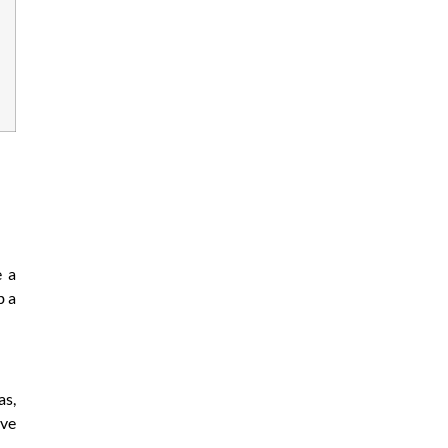
e a
b a
s,
uve