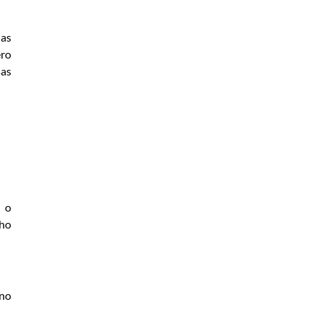
das
ero
as
a o
nho
 no