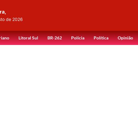
ra,
sto de 2026
riano
Litoral Sul
BR-262
Polícia
Política
Opinião