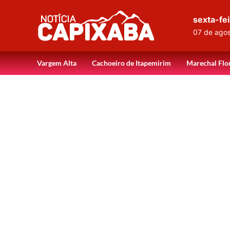
sexta-fei
07 de ago
Vargem Alta
Cachoeiro de Itapemirim
Marechal Flo