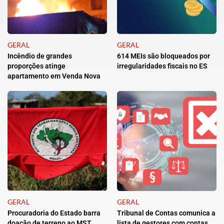
GERAL
GERAL
Incêndio de grandes
614 MEIs são bloqueados por
proporções atinge
irregularidades fiscais no ES
apartamento em Venda Nova
GERAL
GERAL
Procuradoria do Estado barra
Tribunal de Contas comunica a
doação de terreno ao MST
lista de gestores com contas