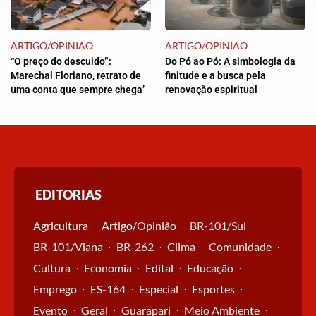
ARTIGO/OPINIÃO
ARTIGO/OPINIÃO
“O preço do descuido”:
Do Pó ao Pó: A simbologia da
Marechal Floriano, retrato de
finitude e a busca pela
uma conta que sempre chega’
renovação espiritual
EDITORIAS
Agricultura
Artigo/Opinião
BR-101/Sul
BR-101/Viana
BR-262
Clima
Comunidade
Cultura
Economia
Edital
Educação
Emprego
ES-164
Especial
Esportes
Evento
Geral
Guarapari
Meio Ambiente