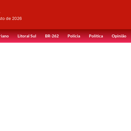
,
sto de 2026
riano
Litoral Sul
BR-262
Polícia
Política
Opinião