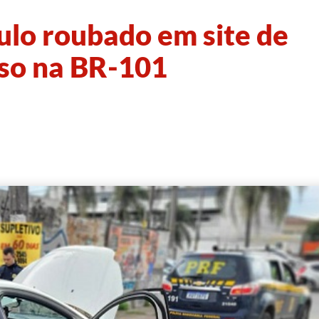
lo roubado em site de
so na BR-101