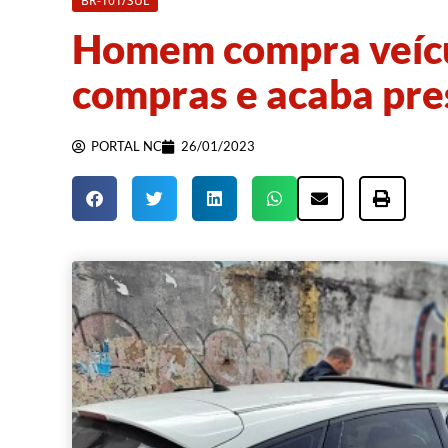
BR-101/SUL
Homem compra veícu
compras e acaba pre
PORTAL NC
26/01/2023