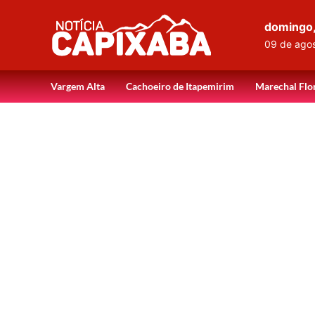
domingo
09 de ago
Vargem Alta
Cachoeiro de Itapemirim
Marechal Flo