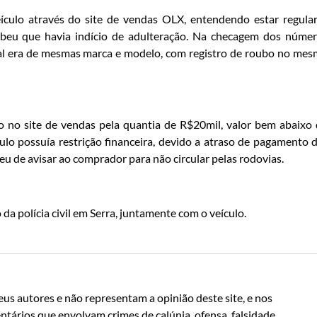
culo através do site de vendas OLX, entendendo estar regula
ebeu que havia indício de adulteração. Na checagem dos núme
inal era de mesmas marca e modelo, com registro de roubo no me
 no site de vendas pela quantia de R$20mil, valor bem abaixo
lo possuía restrição financeira, devido a atraso de pagamento 
 de avisar ao comprador para não circular pelas rodovias.
da polícia civil em Serra, juntamente com o veículo.
us autores e não representam a opinião deste site, e nos
ntários que envolvam crimes de calúnia, ofensa, falsidade