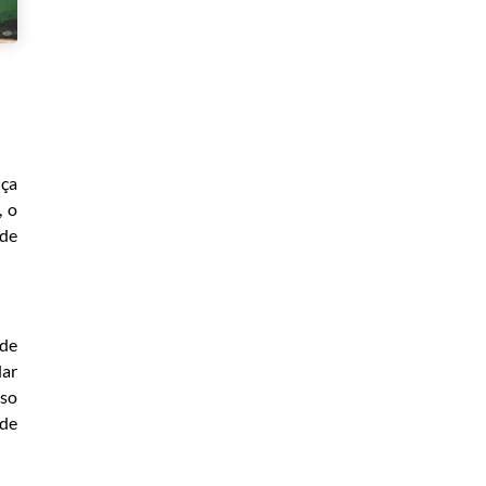
nça
, o
 de
 de
ar
sso
 de