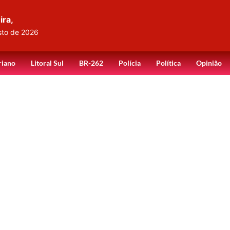
ira,
sto de 2026
riano
Litoral Sul
BR-262
Polícia
Política
Opinião