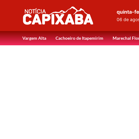
quinta-fe
06 de ago
Vargem Alta
Cachoeiro de Itapemirim
Marechal Flo