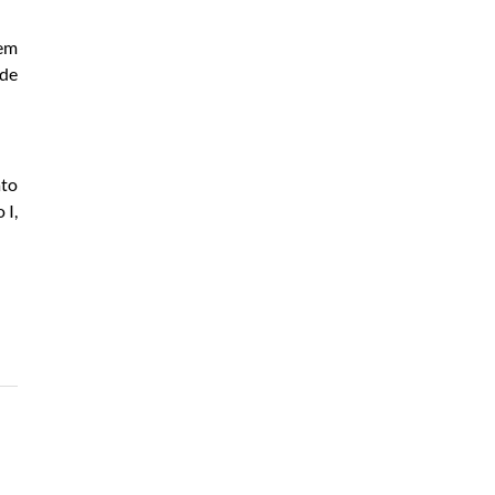
 em
 de
ato
 I,