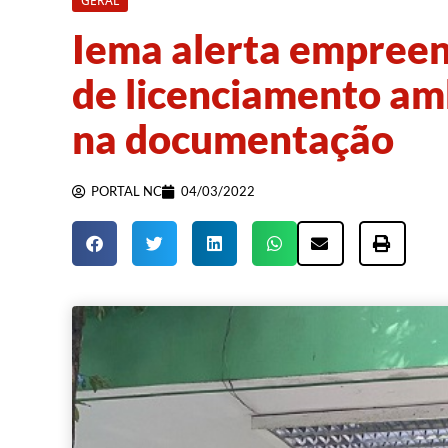
GERAL
Iema alerta empreen
de licenciamento am
na documentação
PORTAL NC
04/03/2022