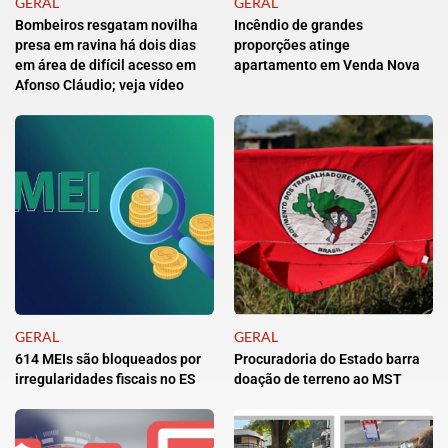
GERAL
GERAL
Bombeiros resgatam novilha
Incêndio de grandes
presa em ravina há dois dias
proporções atinge
em área de difícil acesso em
apartamento em Venda Nova
Afonso Cláudio; veja vídeo
GERAL
GERAL
614 MEIs são bloqueados por
Procuradoria do Estado barra
irregularidades fiscais no ES
doação de terreno ao MST