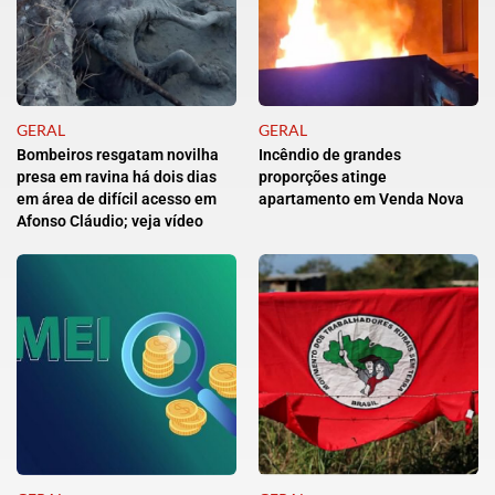
GERAL
GERAL
Bombeiros resgatam novilha
Incêndio de grandes
presa em ravina há dois dias
proporções atinge
em área de difícil acesso em
apartamento em Venda Nova
Afonso Cláudio; veja vídeo