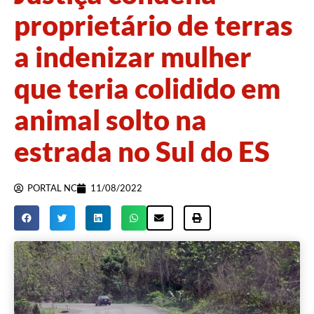
proprietário de terras
a indenizar mulher
que teria colidido em
animal solto na
estrada no Sul do ES
PORTAL NC
11/08/2022