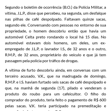
Segundo o boletim de ocorrência (B.O.) da Polícia Militar, a
vítima, J.L.P., disse que percebeu, na segunda, um desfalque
nas pilhas de café despolpado. Faltavam quinze sacas,
segundo ele. Conversando com pessoas no entorno de sua
propriedade, o homem descobriu então que havia um
automóvel Celta preto rondando o local há 15 dias. No
automóvel estavam dois homens, um deles, um ex-
empregado de J.L.P, o lavrador I.S., de 32 anos e o outro,
R.M.P., de 32 anos, proprietário do veículo e que já tem
passagem pela polícia por tráfico de drogas.
A vítima de furto descobriu ainda, em conversas com um
terceiro acusado, V.K., que na madrugada de domingo,
R.M.P. e I.S. haviam furtado seis sacas de café despolpado e
que, na manhã de segunda (17), pilado e venderam o
produto do roubo para um cafeicultor. O filho do
comprador do produto, teria feito o pagamento de R$ 600
pelas sacas. V.K. teria participado na premeditação e