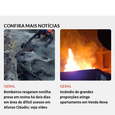
CONFIRA MAIS NOTÍCIAS
GERAL
GERAL
Bombeiros resgatam novilha
Incêndio de grandes
presa em ravina há dois dias
proporções atinge
em área de difícil acesso em
apartamento em Venda Nova
Afonso Cláudio; veja vídeo