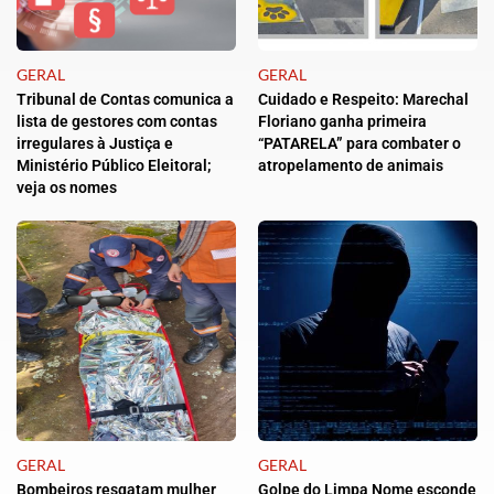
GERAL
GERAL
Tribunal de Contas comunica a
Cuidado e Respeito: Marechal
lista de gestores com contas
Floriano ganha primeira
irregulares à Justiça e
“PATARELA” para combater o
Ministério Público Eleitoral;
atropelamento de animais
veja os nomes
GERAL
GERAL
Bombeiros resgatam mulher
Golpe do Limpa Nome esconde