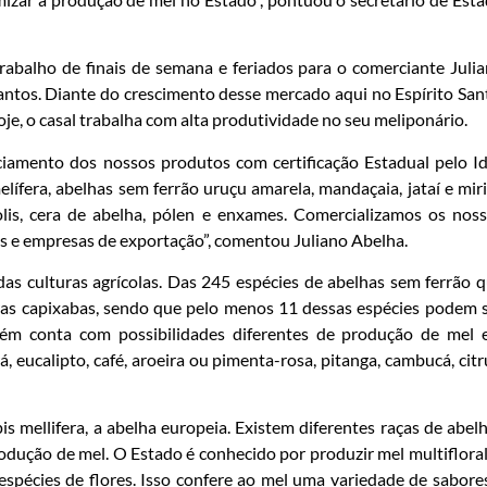
rabalho de finais de semana e feriados para o comerciante Juli
antos. Diante do crescimento desse mercado aqui no Espírito San
je, o casal trabalha com alta produtividade no seu meliponário.
iamento dos nossos produtos com certificação Estadual pelo Id
ífera, abelhas sem ferrão uruçu amarela, mandaçaia, jataí e mir
lis, cera de abelha, pólen e enxames. Comercializamos os nos
es e empresas de exportação”, comentou Juliano Abelha.
as culturas agrícolas. Das 245 espécies de abelhas sem ferrão 
rras capixabas, sendo que pelo menos 11 dessas espécies podem 
bém conta com possibilidades diferentes de produção de mel
rá, eucalipto, café, aroeira ou pimenta-rosa, pitanga, cambucá, citr
s mellifera, a abelha europeia. Existem diferentes raças de abel
odução de mel. O Estado é conhecido por produzir mel multifloral
 espécies de flores. Isso confere ao mel uma variedade de sabore