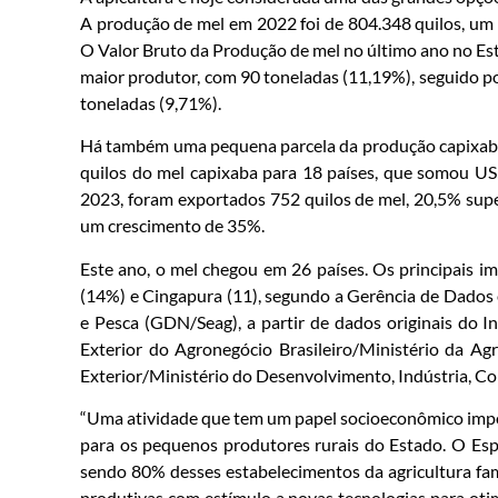
A produção de mel em 2022 foi de 804.348 quilos, u
O Valor Bruto da Produção de mel no último ano no Es
maior produtor, com 90 toneladas (11,19%), seguido po
toneladas (9,71%).
Há também uma pequena parcela da produção capixaba 
quilos do mel capixaba para 18 países, que somou US$
2023, foram exportados 752 quilos de mel, 20,5% sup
um crescimento de 35%.
Este ano, o mel chegou em 26 países. Os principais 
(14%) e Cingapura (11), segundo a Gerência de Dados e
e Pesca (GDN/Seag), a partir de dados originais do In
Exterior do Agronegócio Brasileiro/Ministério da Ag
Exterior/Ministério do Desenvolvimento, Indústria, C
“Uma atividade que tem um papel socioeconômico impor
para os pequenos produtores rurais do Estado. O Esp
sendo 80% desses estabelecimentos da agricultura fami
produtivas com estímulo a novas tecnologias para oti