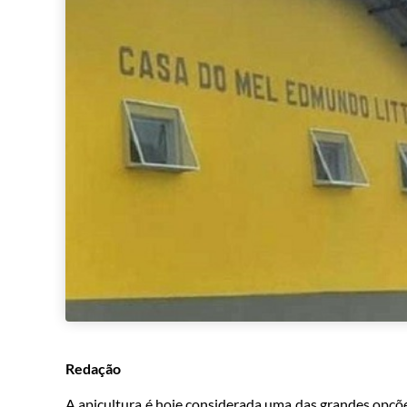
Redação
A apicultura é hoje considerada uma das grandes opções