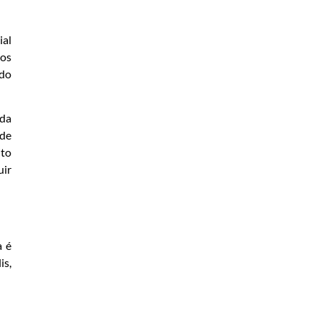
ial
mos
 do
 da
 de
ito
uir
a é
is,