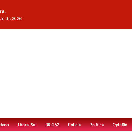
ra,
sto de 2026
riano
Litoral Sul
BR-262
Polícia
Política
Opinião