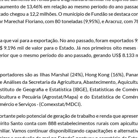
m aumento de 13,46% em relação ao mesmo período do ano passa
tado chegou a 12,2 milhões. O município de Fundão se destaca c
r Marechal Floriano, com 80 toneladas (9,95%), e Aracruz, com 7
que vai para a exportação. No ano passado, foram exportados 
 9.196 mil de valor para o Estado. Já nos primeiros oito meses
erior que o mesmo período do ano passado, gerando US$ 8.133 m
importadores são as Ilhas Marshal (24%), Hong Kong (16%), Pan
 Análises da Secretaria da Agricultura, Abastecimento, Aquicult
stituto de Geografia e Estatística (IBGE), Estatísticas de Comér
ricultura e Pecuária (Agrostat/Mapa) e do Estatística de Comér
omércio e Serviços · (Comexstat/MDCI).
tante pelo potencial de geração de trabalho e renda que aprese
írito Santo conta com 888 estabelecimentos rurais com apicultu
liar. Vamos continuar disponibilizando capacitações e alternati
mizar a produção de mel no Estado”, pontuou o secretário de Est