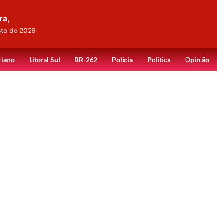
ra,
sto de 2026
riano
Litoral Sul
BR-262
Polícia
Política
Opinião