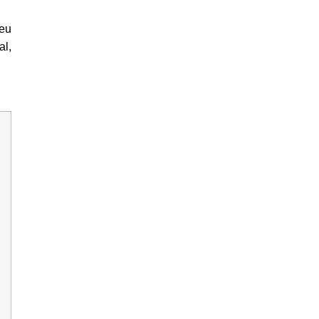
seu
al,