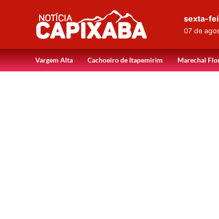
sexta-fei
07 de ago
Vargem Alta
Cachoeiro de Itapemirim
Marechal Flo