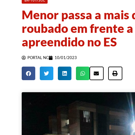
BR-101/SUL
Menor passa a mais 
roubado em frente a
apreendido no ES
PORTAL NC
10/01/2023