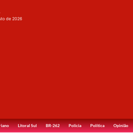
,
sto de 2026
riano
Litoral Sul
BR-262
Polícia
Política
Opinião