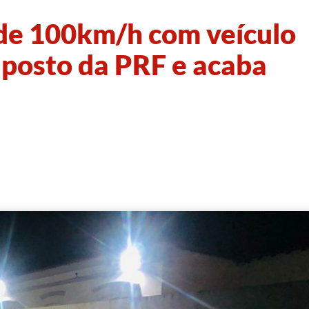
de 100km/h com veículo
 posto da PRF e acaba