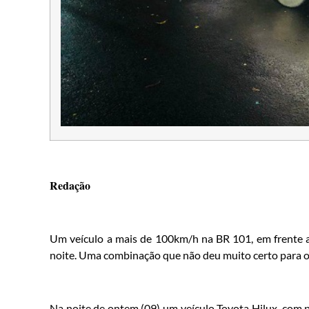
Redação
Um veículo a mais de 100km/h na BR 101, em frente a
noite. Uma combinação que não deu muito certo para o
Na noite de ontem (09) um veículo Toyota Hilux, com p