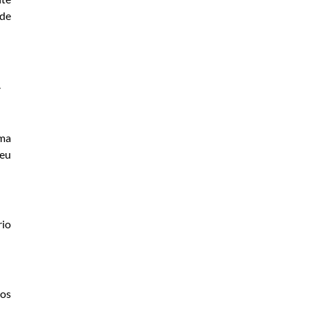
 de
.
rma
seu
rio
ios