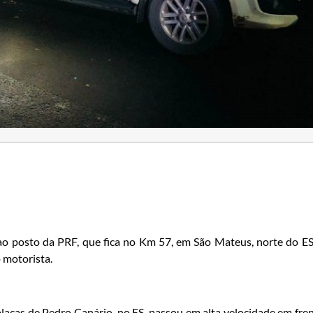
o posto da PRF, que fica no Km 57, em São Mateus, norte do ES
 motorista.
lacas de Pedro Canário, no ES, passou em alta velocidade em fre