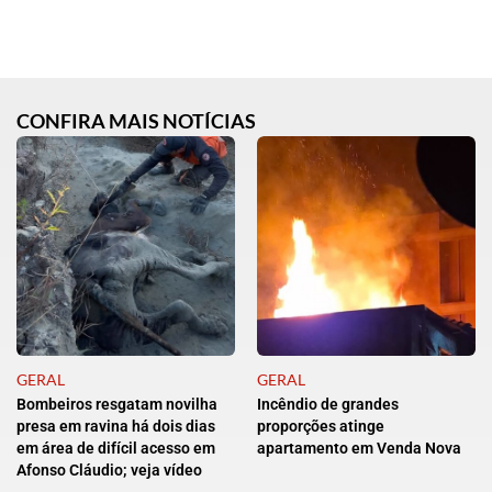
CONFIRA MAIS NOTÍCIAS
GERAL
GERAL
Bombeiros resgatam novilha
Incêndio de grandes
presa em ravina há dois dias
proporções atinge
em área de difícil acesso em
apartamento em Venda Nova
Afonso Cláudio; veja vídeo