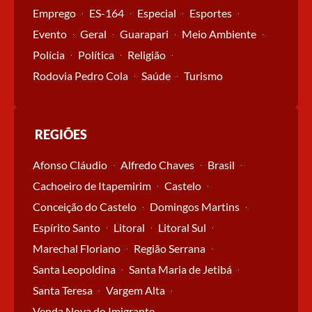
Emprego
ES-164
Especial
Esportes
Evento
Geral
Guarapari
Meio Ambiente
Polícia
Política
Religião
Rodovia Pedro Cola
Saúde
Turismo
REGIÕES
Afonso Cláudio
Alfredo Chaves
Brasil
Cachoeiro de Itapemirim
Castelo
Conceição do Castelo
Domingos Martins
Espírito Santo
Litoral
Litoral Sul
Marechal Floriano
Região Serrana
Santa Leopoldina
Santa Maria de Jetibá
Santa Teresa
Vargem Alta
Venda Nova do Imigrante