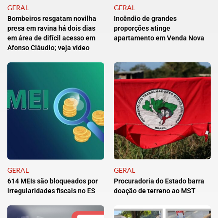
GERAL
GERAL
Bombeiros resgatam novilha
Incêndio de grandes
presa em ravina há dois dias
proporções atinge
em área de difícil acesso em
apartamento em Venda Nova
Afonso Cláudio; veja vídeo
GERAL
GERAL
614 MEIs são bloqueados por
Procuradoria do Estado barra
irregularidades fiscais no ES
doação de terreno ao MST