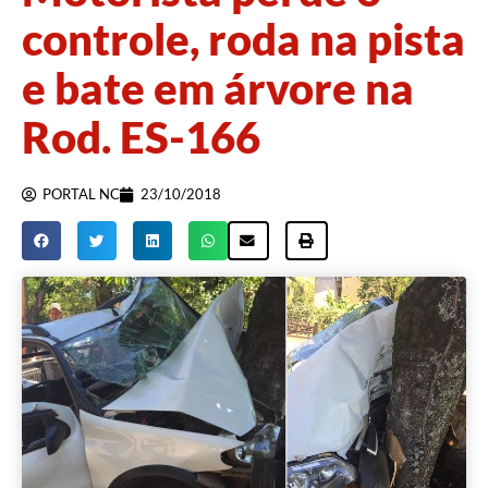
controle, roda na pista
e bate em árvore na
Rod. ES-166
PORTAL NC
23/10/2018