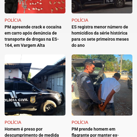
POLÍCIA
POLÍCIA
PM apreende crack e cocaína
ES registra menor número de
em carro após denúncia de
homicídios da série histórica
transporte de drogas na ES-
para os sete primeiros meses
164, em Vargem Alta
do ano
POLÍCIA
POLÍCIA
Homem é preso por
PM prende homem em
descumprimento de medida
flagrante por manter ex-