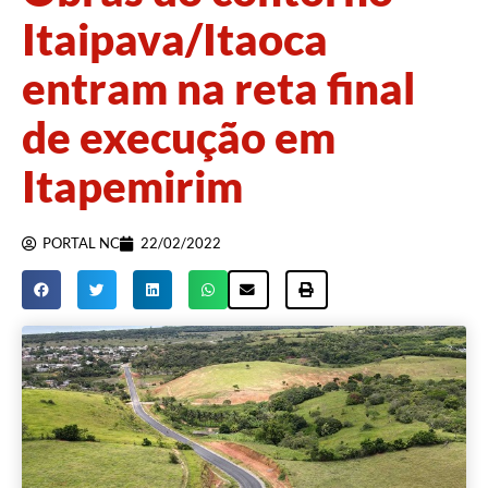
Itaipava/Itaoca
entram na reta final
de execução em
Itapemirim
PORTAL NC
22/02/2022