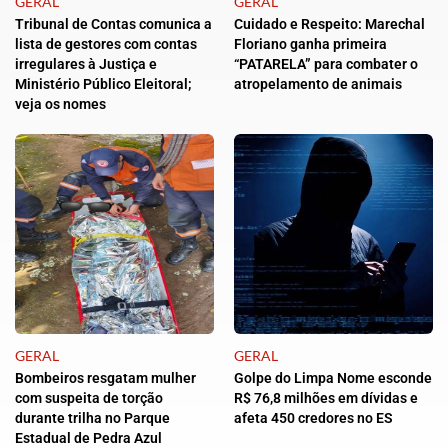
GERAL
GERAL
Tribunal de Contas comunica a
Cuidado e Respeito: Marechal
lista de gestores com contas
Floriano ganha primeira
irregulares à Justiça e
“PATARELA” para combater o
Ministério Público Eleitoral;
atropelamento de animais
veja os nomes
GERAL
GERAL
Bombeiros resgatam mulher
Golpe do Limpa Nome esconde
com suspeita de torção
R$ 76,8 milhões em dívidas e
durante trilha no Parque
afeta 450 credores no ES
Estadual de Pedra Azul