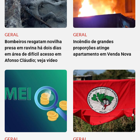
GERAL
GERAL
Bombeiros resgatam novilha
Incêndio de grandes
presa em ravina há dois dias
proporções atinge
em área de difícil acesso em
apartamento em Venda Nova
Afonso Cláudio; veja vídeo
GERAL
GERAL