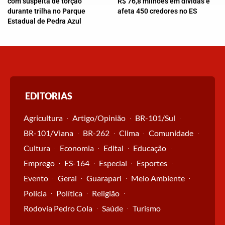
com suspeita de torção
R$ 76,8 milhões em dívidas e
durante trilha no Parque
afeta 450 credores no ES
Estadual de Pedra Azul
EDITORIAS
Agricultura
Artigo/Opinião
BR-101/Sul
BR-101/Viana
BR-262
Clima
Comunidade
Cultura
Economia
Edital
Educação
Emprego
ES-164
Especial
Esportes
Evento
Geral
Guarapari
Meio Ambiente
Polícia
Política
Religião
Rodovia Pedro Cola
Saúde
Turismo