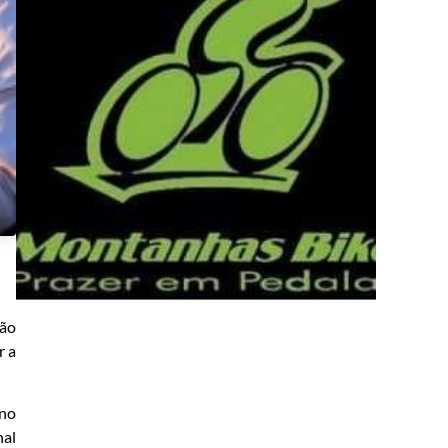
ção
r a
 no
nal