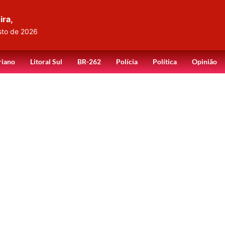
ira,
sto de 2026
riano
Litoral Sul
BR-262
Polícia
Política
Opinião