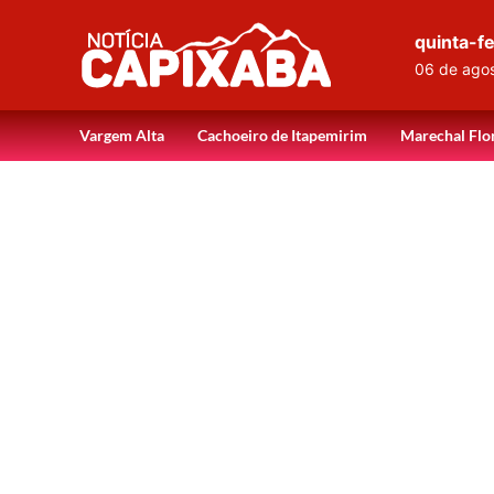
quinta-fe
06 de ago
Vargem Alta
Cachoeiro de Itapemirim
Marechal Flo