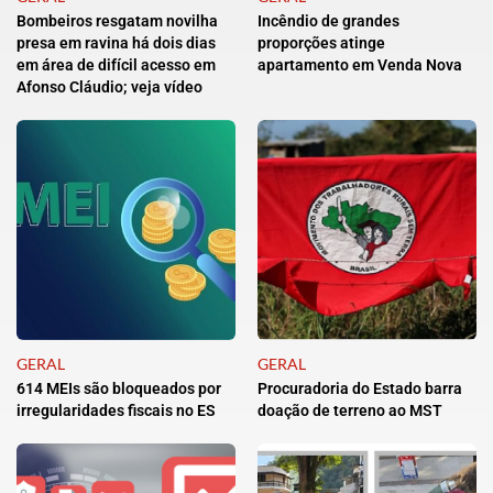
Bombeiros resgatam novilha
Incêndio de grandes
presa em ravina há dois dias
proporções atinge
em área de difícil acesso em
apartamento em Venda Nova
Afonso Cláudio; veja vídeo
GERAL
GERAL
614 MEIs são bloqueados por
Procuradoria do Estado barra
irregularidades fiscais no ES
doação de terreno ao MST