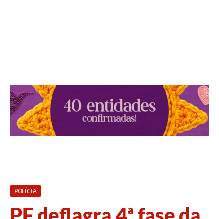
POLÍCIA
PF deflagra 4ª fase da