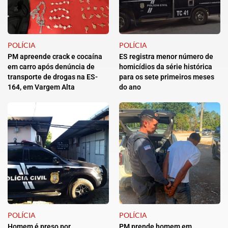
POLÍCIA
POLÍCIA
PM apreende crack e cocaína
ES registra menor número de
em carro após denúncia de
homicídios da série histórica
transporte de drogas na ES-
para os sete primeiros meses
164, em Vargem Alta
do ano
POLÍCIA
POLÍCIA
Homem é preso por
PM prende homem em