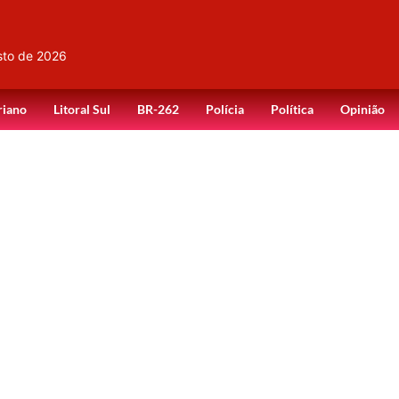
sto de 2026
riano
Litoral Sul
BR-262
Polícia
Política
Opinião