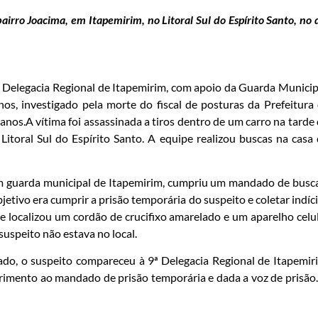
bairro Joacima, em Itapemirim, no Litoral Sul do Espírito Santo, no 
9ª Delegacia Regional de Itapemirim, com apoio da Guarda Municip
os, investigado pela morte do fiscal de posturas da Prefeitura
nos.A vítima foi assassinada a tiros dentro de um carro na tarde
 Litoral Sul do Espírito Santo. A equipe realizou buscas na casa
 um guarda municipal de Itapemirim, cumpriu um mandado de busc
etivo era cumprir a prisão temporária do suspeito e coletar indíc
ipe localizou um cordão de crucifixo amarelado e um aparelho celu
uspeito não estava no local.
ado, o suspeito compareceu à 9ª Delegacia Regional de Itapemir
imento ao mandado de prisão temporária e dada a voz de prisão