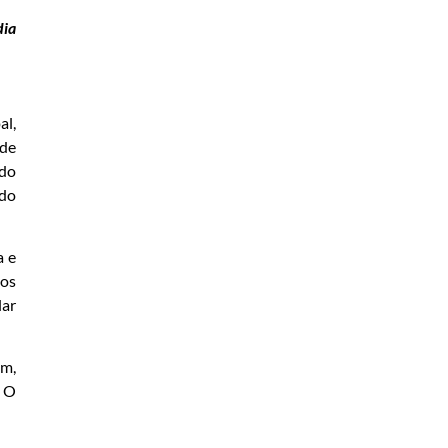
dia
al,
 de
 do
 do
a e
ios
lar
im,
. O