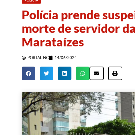
POLÍCIA
Polícia prende susp
morte de servidor da
Marataízes
PORTAL NC
14/06/2024