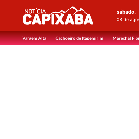
sábado,
08 de ago
Vargem Alta
Cachoeiro de Itapemirim
Marechal Flo